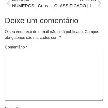
ANTERIOR
PRÓXIMO
NÚMEROS | Censo aponta que Santiago tem menos de 49 mil habitantes
CLASSIFICADO | Inter vence e avança às oitavas da Libertadores
Deixe um comentário
O seu endereço de e-mail não será publicado.
Campos
obrigatórios são marcados com
*
Comentário
*