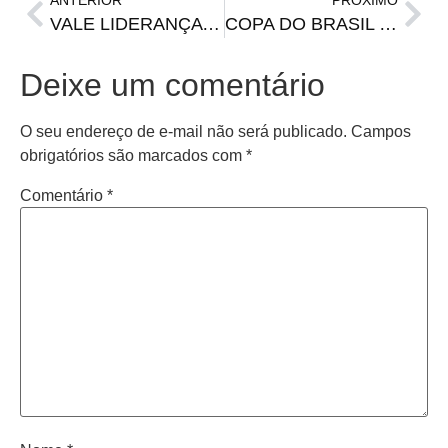
ANTERIOR
PRÓXIMO
VALE LIDERANÇA | Cruzeiro/Bola Pro Futuro recebe o Inter-SM no sábado
COPA DO BRASIL | Com gol de Villasanti, Grêmio vence o Cruzeiro e avança às quartas
Deixe um comentário
O seu endereço de e-mail não será publicado.
Campos
obrigatórios são marcados com
*
Comentário
*