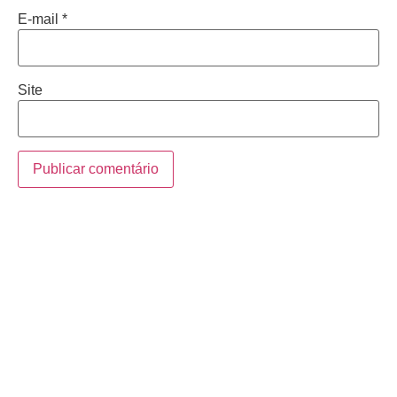
E-mail
*
Site