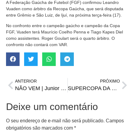
A Federação Gaúcha de Futebol (FGF) confirmou Leandro
Vuaden como árbitro da Recopa Gaúcha, que será disputada
entre Grêmio e São Luiz, de Ijuí, na próxima terça-feira (17).
No confronto entre o campeão gaúcho e campeão da Copa
FGF, Vuaden terá Maurício Coelho Penna e Tiago Kapes Diel
como assistentes. Roger Goulart será o quarto árbitro. O
confronto não contará com VAR.
ANTERIOR
PRÓXIMO
NÃO VEM | Junior Barranquilla anuncia acordo com Quintero
SUPERCOPA DA ESPANHA | Real Madrid e Barcelona decidem o troféu
Deixe um comentário
O seu endereço de e-mail não será publicado.
Campos
obrigatórios são marcados com
*