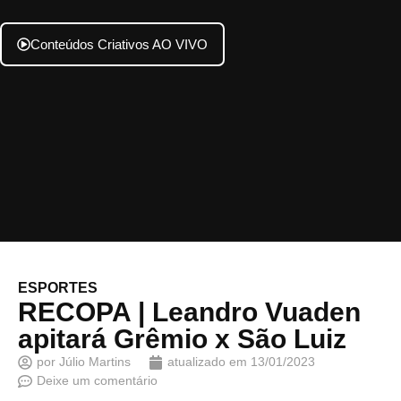
Conteúdos Criativos AO VIVO
ESPORTES
RECOPA | Leandro Vuaden
apitará Grêmio x São Luiz
por
Júlio Martins
atualizado em
13/01/2023
Deixe um comentário