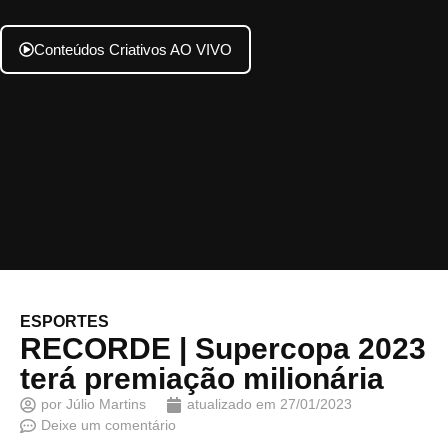
Conteúdos Criativos AO VIVO
ESPORTES
RECORDE | Supercopa 2023
terá premiação milionária
por
Júlio Martins
atualizado em
27/01/2023
Deixe um comentário