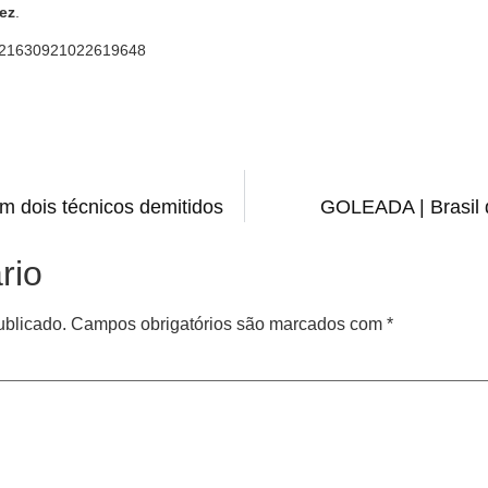
rez
.
/1621630921022619648
 dois técnicos demitidos
GOLEADA | Brasil 
rio
ublicado.
Campos obrigatórios são marcados com
*