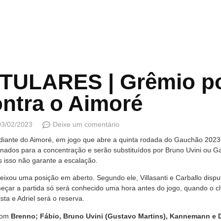
ITULARES | Grêmio p
ontra o Aimoré
03/02/2023
Deixe um comentário
diante do Aimoré, em jogo que abre a quinta rodada do Gauchão 2023,
nados para a concentração e serão substituídos por Bruno Uvini ou Ga
s isso não garante a escalação.
deixou uma posição em aberto. Segundo ele, Villasanti e Carballo disp
çar a partida só será conhecido uma hora antes do jogo, quando o clu
ta e Adriel será o reserva.
 com
Brenno; Fábio, Bruno Uvini (Gustavo Martins), Kannemann e Di