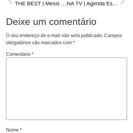
THE BEST | Messi conquista pela sétima vez o prêmio de melhor jogador do mundo
NA TV | Agenda Esportiva de terça-feira, 28 de fevereiro
Deixe um comentário
O seu endereço de e-mail não será publicado.
Campos
obrigatórios são marcados com
*
Comentário
*
Nome
*