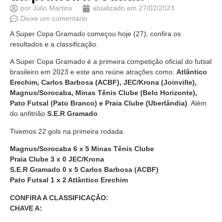
por
Júlio Martins
atualizado em
27/02/2023
Deixe um comentário
A Super Copa Gramado começou hoje (27), confira os
resultados e a classificação.
A Super Copa Gramado é a primeira competição oficial do futsal
brasileiro em 2023 e este ano reúne atrações como:
Atlântico
Erechim, Carlos Barbosa (ACBF), JEC/Krona (Joinville),
Magnus/Sorocaba, Minas Tênis Clube (Belo Horizonte),
Pato Futsal (Pato Branco) e Praia Clube (Uberlândia)
. Além
do anfitrião
S.E.R Gramado
.
Tivemos 22 gols na primeira rodada.
Magnus/Sorocaba 6 x 5 Minas Tênis Clube
Praia Clube 3 x 0 JEC/Krona
S.E.R Gramado 0 x 5 Carlos Barbosa (ACBF)
Pato Futsal 1 x 2 Atlântico Erechim
CONFIRA A CLASSIFICAÇÃO:
CHAVE A: