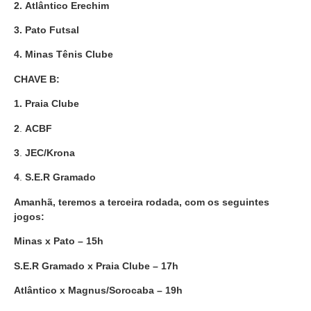
2.
Atlântico Erechim
3.
Pato Futsal
4. Minas Tênis Clube
CHAVE B:
1.
Praia Clube
2
.
ACBF
3
.
JEC/Krona
4
.
S.E.R Gramado
Amanhã, teremos a terceira rodada, com os seguintes
jogos:
Minas x Pato – 15h
S.E.R Gramado x Praia Clube – 17h
Atlântico x Magnus/Sorocaba – 19h