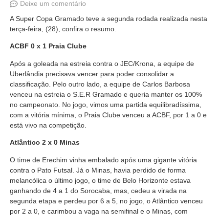
Deixe um comentário
A Super Copa Gramado teve a segunda rodada realizada nesta
terça-feira, (28), confira o resumo.
ACBF 0 x 1 Praia Clube
Após a goleada na estreia contra o JEC/Krona, a equipe de
Uberlândia precisava vencer para poder consolidar a
classificação. Pelo outro lado, a equipe de Carlos Barbosa
venceu na estreia o S.E.R Gramado e queria manter os 100%
no campeonato. No jogo, vimos uma partida equilibradíssima,
com a vitória mínima, o Praia Clube venceu a ACBF, por 1 a 0 e
está vivo na competição.
Atlântico 2 x 0 Minas
O time de Erechim vinha embalado após uma gigante vitória
contra o Pato Futsal. Já o Minas, havia perdido de forma
melancólica o último jogo, o time de Belo Horizonte estava
ganhando de 4 a 1 do Sorocaba, mas, cedeu a virada na
segunda etapa e perdeu por 6 a 5, no jogo, o Atlântico venceu
por 2 a 0, e carimbou a vaga na semifinal e o Minas, com