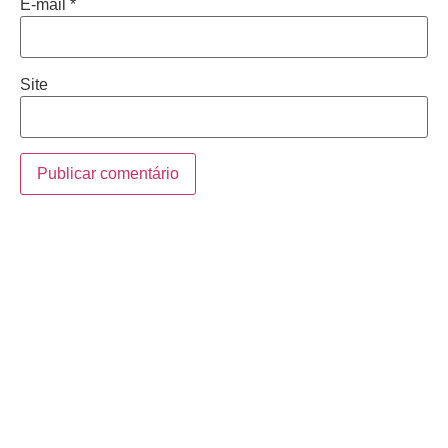
E-mail
*
Site