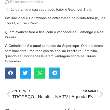
Deixe um comentário
Timão garantiu a sua vaga após bater o Galo, por 1 a 0.
Internacional e Corinthians se enfrentarão na quinta-feira (8), às
16h30, em São Paulo.
Quem avançar fará a final com o vencedor de Flamengo e Real
Brasília.
O Corinthians é o atual campeão da Supercopa. O duelo desta
semifinal será uma reedição da final do Brasileiro Feminino,
quando as Corintianas levaram vantagem sobre as Gurias
Coloradas.
ANTERIOR
PRÓXIMO
TROPEÇO | Na última partida antes do Mundial, Real perde para o Mallorca
NA TV | Agenda Esportiva de segunda-feira, 6 de fevereiro