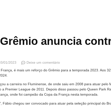
Grêmio anuncia cont
03/01/2023
Deixe um comentário
a França, é mais um reforço do Grêmio para a temporada 2023. Aos 32 a
 2024.
çou a carreira no Fluminense, de onde saiu em 2008 para atuar pelo M
do a Premier League de 2011. Depois disso passou pelo Queen Park 
a França, onde foi campeão da Copa da França nesta temporada.
ábio chegou ser convocado para atuar pela seleção principal do Br