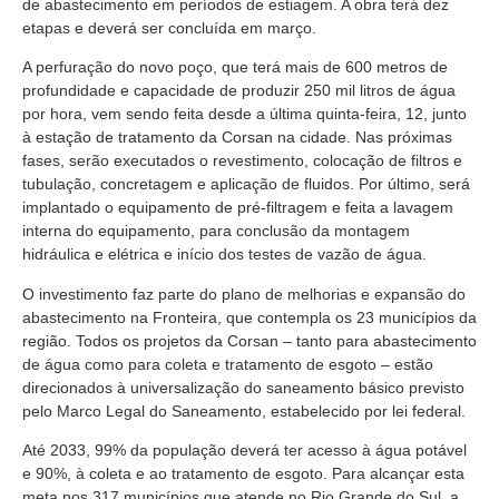
de abastecimento em períodos de estiagem. A obra terá dez
etapas e deverá ser concluída em março.
A perfuração do novo poço, que terá mais de 600 metros de
profundidade e capacidade de produzir 250 mil litros de água
por hora, vem sendo feita desde a última quinta-feira, 12, junto
à estação de tratamento da Corsan na cidade. Nas próximas
fases, serão executados o revestimento, colocação de filtros e
tubulação, concretagem e aplicação de fluidos. Por último, será
implantado o equipamento de pré-filtragem e feita a lavagem
interna do equipamento, para conclusão da montagem
hidráulica e elétrica e início dos testes de vazão de água.
O investimento faz parte do plano de melhorias e expansão do
abastecimento na Fronteira, que contempla os 23 municípios da
região. Todos os projetos da Corsan – tanto para abastecimento
de água como para coleta e tratamento de esgoto – estão
direcionados à universalização do saneamento básico previsto
pelo Marco Legal do Saneamento, estabelecido por lei federal.
Até 2033, 99% da população deverá ter acesso à água potável
e 90%, à coleta e ao tratamento de esgoto. Para alcançar esta
meta nos 317 municípios que atende no Rio Grande do Sul, a