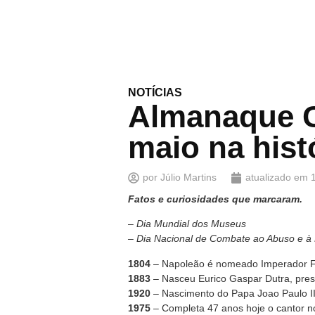
NOTÍCIAS
Almanaque C
maio na hist
por
Júlio Martins
atualizado em
Fatos e curiosidades que marcaram.
–
Dia Mundial dos Museus
– Dia Nacional de Combate ao Abuso e à 
1804
– Napoleão é nomeado Imperador F
1883
– Nasceu Eurico Gaspar Dutra, pres
1920
– Nascimento do Papa Joao Paulo I
1975
– Completa 47 anos hoje o cantor n