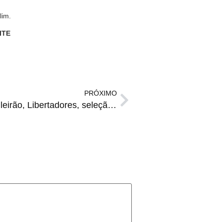
lim.
ITE
PRÓXIMO
RADAR ESPORTIVO: Brasileirão, Libertadores, seleção, punição e mais