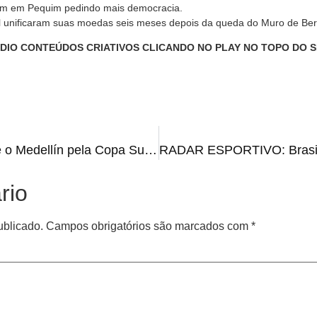
ram em Pequim pedindo mais democracia.
l unificaram suas moedas seis meses depois da queda do Muro de Ber
ÁDIO CONTEÚDOS CRIATIVOS CLICANDO NO PLAY NO TOPO DO S
Edenílson brilha e Inter vence o Medellín pela Copa Sul-Americana
rio
ublicado.
Campos obrigatórios são marcados com
*