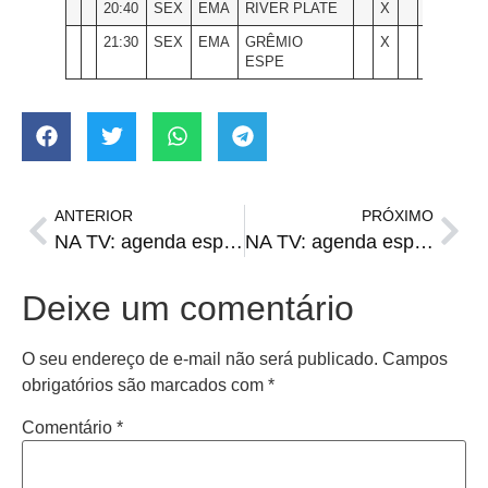
20:40
SEX
EMA
RIVER PLATE
X
QUILME
21:30
SEX
EMA
GRÊMIO
X
MONTRE
ESPE
ANTERIOR
PRÓXIMO
NA TV: agenda esportiva de sexta-feira
NA TV: agenda esportiva de sábado
Deixe um comentário
O seu endereço de e-mail não será publicado.
Campos
obrigatórios são marcados com
*
Comentário
*