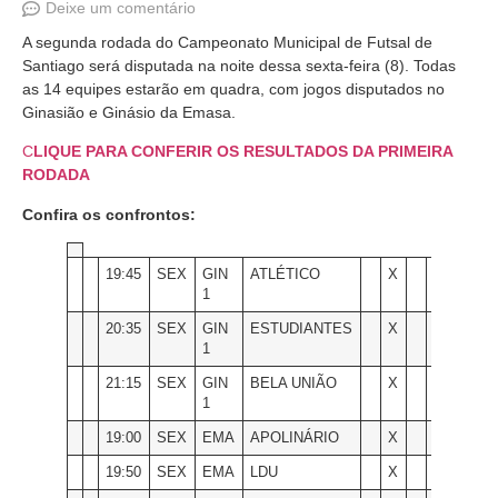
Deixe um comentário
A segunda rodada do Campeonato Municipal de Futsal de
Santiago será disputada na noite dessa sexta-feira (8). Todas
as 14 equipes estarão em quadra, com jogos disputados no
Ginasião e Ginásio da Emasa.
C
LIQUE PARA CONFERIR OS RESULTADOS DA PRIMEIRA
RODADA
Confira os confrontos:
19:45
SEX
GIN
ATLÉTICO
X
LOBOS 
1
20:35
SEX
GIN
ESTUDIANTES
X
EC UNIÃ
1
21:15
SEX
GIN
BELA UNIÃO
X
OURO
1
VERDE
19:00
SEX
EMA
APOLINÁRIO
X
RIACHU
19:50
SEX
EMA
LDU
X
BOHEMI