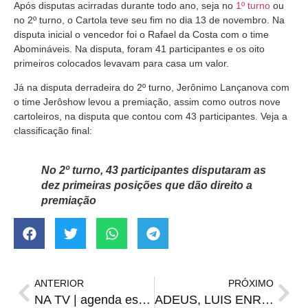
Após disputas acirradas durante todo ano, seja no
1º turno
ou
no 2º turno, o Cartola teve seu fim no dia 13 de novembro. Na
disputa inicial o vencedor foi o Rafael da Costa com o time
Abomináveis. Na disputa, foram 41 participantes e os oito
primeiros colocados levavam para casa um valor.
Já na disputa derradeira do 2º turno, Jerônimo Lançanova com
o time Jerôshow levou a premiação, assim como outros nove
cartoleiros, na disputa que contou com 43 participantes. Veja a
classificação final:
No 2º turno, 43 participantes disputaram as
dez primeiras posições que dão direito a
premiação
ANTERIOR
PRÓXIMO
NA TV | agenda esportiva de quinta-feira, 08
ADEUS, LUIS ENRIQUE | Espanha demite técnico após eliminação na Copa do Mundo