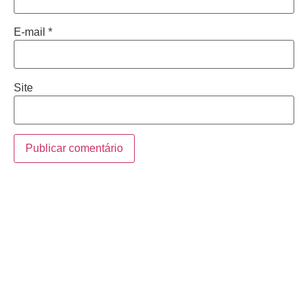
E-mail
*
Site