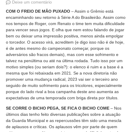
Deixe um comentário
COM O FREIO DE MÃO PUXADO
– Assim o Grêmio está
encaminhando seu retorno à Série A do Brasileirão. Assim como
nos tempos de Roger, com Renato o time tem muita dificuldade
para vencer seus jogos. E olha que nem estou falando de jogar
bem ou deixar uma impressão positiva, menos ainda empolgar
o torcedor. O acesso virá, acreditem (e digo isso não é de hoje,
é de antes mesmo do campeonato começar, porque os
adversários são fracos demais), mas com esse sofrimento e
talvez na penúltima ou até na última rodada. Tudo isso por um
motivo simples (ou seriam dois?): o elenco é ruim e a base é a
mesma que foi rebaixada em 2021. Se a nova diretoria não
promover uma mudança radical, 2023 vai ser o terceiro ano
seguido de muito sofrimento para os tricolores, especialmente
porque do lado rival a boa campanha deste ano aumenta as
expectativas de uma temporada com briga direta por títulos.
SE CORRE O BICHO PEGA, SE FICA O BICHO COME
– Nos
últimos dias tenho feito diversas publicações sobre a atuação
da Guarda Municipal e as repercussões têm sido uma mescla
de aplausos e críticas. Os aplausos vêm por parte de quem