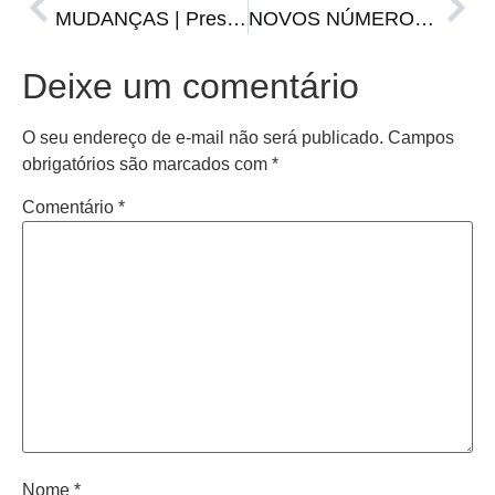
MUDANÇAS | Presidente e vice anunciam saída do Juventude
NOVOS NÚMEROS | Santiago atinge 76% de crianças vacinadas contra a pólio
Deixe um comentário
O seu endereço de e-mail não será publicado.
Campos
obrigatórios são marcados com
*
Comentário
*
Nome
*