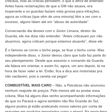
criticava, mas as críticas persistem, o que é difícil de entender.
Antes havia reclamações de que a GM não atuava, era
inoperante e os guardas faziam vista grossa para infrações,
agora as críticas (que vêm de uma minoria) têm a ver com o
excesso, alguns falam até em “abuso de autoridade”.
Conversando dia desses com o Júnior Limana, diretor da
Guarda, ele me dizia não entender. “Antes criticavam por não
atuarmos, agora criticam porque estamos atuando”, disse ele.
É o famoso se correr o bicho pega, se ficar o bicho come. Mas
independente disso, o Júnior deixou claro que tudo faz parte do
seu planejamento. Desde que assumiu o comando da Guarda
ele falava em orientar, e assim foi, agora, um ano depois, tá na
hora de fazer valer a lei. Então, fica a dica aos motoristas pra
não vacilarem, pois a caneta vai pegar!
COMBUSTÍVEL MAIS CARO
– Não, a Petrobras não anunciou
nenhum reajuste de preços. Pelo menos até eu postar essa
coluna. Mas há alguns dias venho acompanhando informações
de que no Paraná e agora também não Rio Grande do Sul,
alguns postos já estão praticando novos valores por conta de
reajustes em produtos importados como o etanol. Na sexta-feira