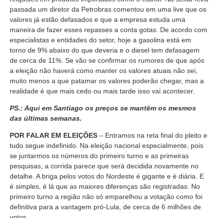
passada um diretor da Petrobras comentou em uma live que os
valores já estão defasados e que a empresa estuda uma
maneira de fazer esses repasses a conta gotas. De acordo com
especialistas e entidades do setor, hoje a gasolina está em
torno de 9% abaixo do que deveria e o diesel tem defasagem
de cerca de 11%. Se vão se confirmar os rumores de que após
a eleição não haverá como manter os valores atuais não sei,
muito menos a que patamar os valores poderão chegar, mas a
realidade é que mais cedo ou mais tarde isso vai acontecer.
PS.: Aqui em Santiago os preços se mantêm os mesmos
das últimas semanas.
POR FALAR EM ELEIÇÕES
– Entramos na reta final do pleito e
tudo segue indefinido. Na eleição nacional especialmente, pois
se juntarmos os números do primeiro turno e as primeiras
pesquisas, a corrida parece que será decidida novamente no
detalhe. A briga pelos votos do Nordeste é gigante e é diária. E
é simples, é lá que as maiores diferenças são registradas. No
primeiro turno a região não só emparelhou a votação como foi
definitiva para a vantagem pró-Lula, de cerca de 6 milhões de
votos.