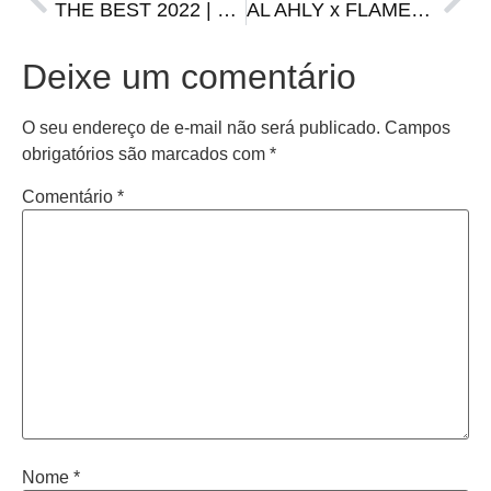
THE BEST 2022 | Fifa define os três finalistas do prêmio
AL AHLY x FLAMENGO | onde assistir, escalações, horário e arbitragem
Deixe um comentário
O seu endereço de e-mail não será publicado.
Campos
obrigatórios são marcados com
*
Comentário
*
Nome
*