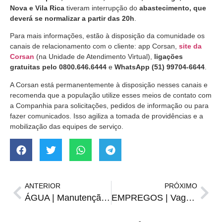
Nova e Vila Rica
tiveram interrupção do
abastecimento, que
deverá se normalizar a partir das 20h
.
Para mais informações, estão à disposição da comunidade os
canais de relacionamento com o cliente: app Corsan,
site da
Corsan
(na Unidade de Atendimento Virtual),
ligações
gratuitas pelo 0800.646.6444
e
WhatsApp (51) 99704-6644
.
A Corsan está permanentemente à disposição nesses canais e
recomenda que a população utilize esses meios de contato com
a Companhia para solicitações, pedidos de informação ou para
fazer comunicados. Isso agiliza a tomada de providências e a
mobilização das equipes de serviço.
ANTERIOR
PRÓXIMO
ÁGUA | Manutenção em estação de tratamento afetará abastecimento nesta quinta
EMPREGOS | Vagas do Sine para terça-feira, 19 de março