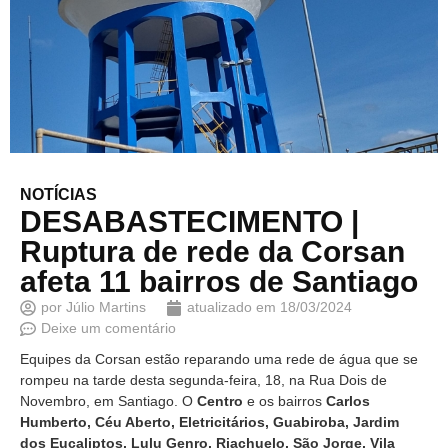
NOTÍCIAS
DESABASTECIMENTO |
Ruptura de rede da Corsan
afeta 11 bairros de Santiago
por
Júlio Martins
atualizado em
18/03/2024
Deixe um comentário
Equipes da Corsan estão reparando uma rede de água que se
rompeu na tarde desta segunda-feira, 18, na Rua Dois de
Novembro, em Santiago. O
Centro
e os bairros
Carlos
Humberto, Céu Aberto, Eletricitários, Guabiroba, Jardim
dos Eucaliptos, Lulu Genro, Riachuelo, São Jorge, Vila