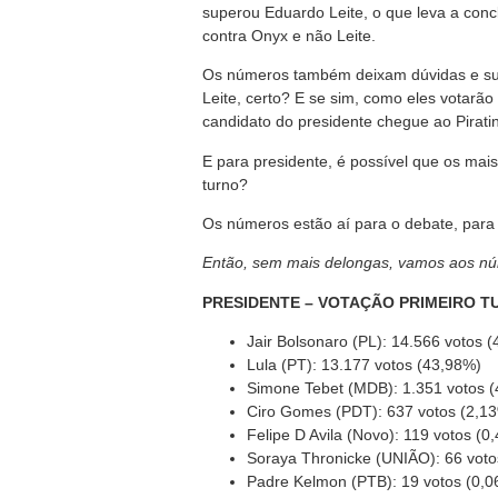
superou Eduardo Leite, o que leva a concl
contra Onyx e não Leite.
Os números também deixam dúvidas e supo
Leite, certo? E se sim, como eles votarão
candidato do presidente chegue ao Pirati
E para presidente, é possível que os mai
turno?
Os números estão aí para o debate, para 
Então, sem mais delongas, vamos aos n
PRESIDENTE – VOTAÇÃO PRIMEIRO T
Jair Bolsonaro (PL): 14.566 votos 
Lula (PT): 13.177 votos (43,98%)
Simone Tebet (MDB): 1.351 votos 
Ciro Gomes (PDT): 637 votos (2,1
Felipe D Avila (Novo): 119 votos (0
Soraya Thronicke (UNIÃO): 66 voto
Padre Kelmon (PTB): 19 votos (0,