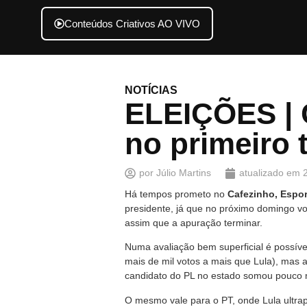
Conteúdos Criativos AO VIVO
NOTÍCIAS
ELEIÇÕES | 
no primeiro 
por
Júlio Martins
atualizado em
Há tempos prometo no
Cafezinho, Espor
presidente, já que no próximo domingo vo
assim que a apuração terminar.
Numa avaliação bem superficial é possíve
mais de mil votos a mais que Lula), mas
candidato do PL no estado somou pouco m
O mesmo vale para o PT, onde Lula ultrap