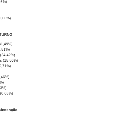
03%)
(0,00%)
 TURNO
(31,49%)
6,51%)
 (24,42%)
os (15,80%)
(0,71%)
0,46%)
8%)
03%)
 (0,03%)
abstenção.