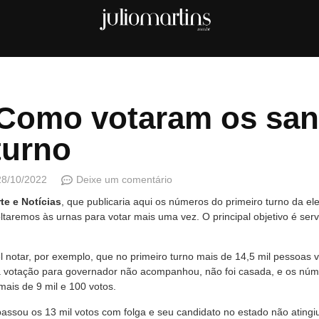
Como votaram os san
turno
28/10/2022
Deixe um comentário
te e Notícias
, que publicaria aqui os números do primeiro turno da e
ltaremos às urnas para votar mais uma vez. O principal objetivo é ser
l notar, por exemplo, que no primeiro turno mais de 14,5 mil pessoas
 a votação para governador não acompanhou, não foi casada, e os nú
ais de 9 mil e 100 votos.
assou os 13 mil votos com folga e seu candidato no estado não atingi