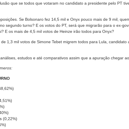
usão que se todos que votaram no candidato a presidente pelo PT tives
sições. Se Bolsonaro fez 14,5 mil e Onyx pouco mais de 9 mil, quem
 no segundo turno? E os votos do PT, será que migrarão para o ex-gove
ni? E os mais de 4,5 mil votos de Heinze irão todos para Onyx?
s de 1,3 mil votos de Simone Tebet migrem todos para Lula, candidat
análises, estudos e até comparativos assim que a apuração chegar ao
úmeros:
URNO
(48,62%)
(4,51%)
3%)
,40%)
s (0,22%)
06%)