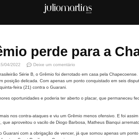
êmio perde para a Ch
15/04/2022
Deixe um comentário
asileirão Série B, o Grêmio foi derrotado em casa pela Chapecoense.
 em posição delicada. Com apenas um ponto conquistado em seis dispu
inta-feira (21) contra o Guarani.
hores oportunidades e poderia ter aberto o placar, que permaneceu f
u mais nos contra-ataques e viu um Grêmio menos ofensivo. E foi assim
, que aproveitou o vacilo de Diogo Barbosa, Matheus Bianqui arrematou
 o Guarani com a obrigação de vencer, já que somou apenas um ponto e