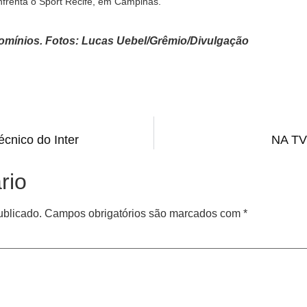
frenta o Sport Recife, em Campinas.
 domínios. Fotos: Lucas Uebel/Grêmio/Divulgação
cnico do Inter
NA TV
rio
ublicado.
Campos obrigatórios são marcados com
*