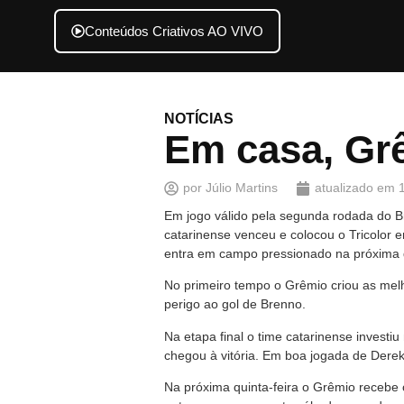
Conteúdos Criativos AO VIVO
NOTÍCIAS
Em casa, Gr
por
Júlio Martins
atualizado em
Em jogo válido pela segunda rodada do Br
catarinense venceu e colocou o Tricolor
entra em campo pressionado na próxima qu
No primeiro tempo o Grêmio criou as mel
perigo ao gol de Brenno.
Na etapa final o time catarinense investi
chegou à vitória. Em boa jogada de Derek
Na próxima quinta-feira o Grêmio recebe