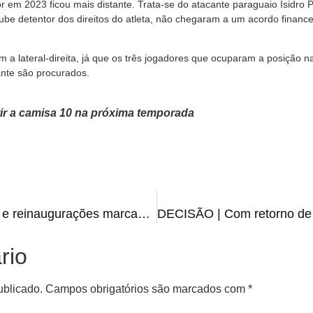
r em 2023 ficou mais distante. Trata-se do atacante paraguaio Isidro 
be detentor dos direitos do atleta, não chegaram a um acordo financ
 a lateral-direita, já que os três jogadores que ocuparam a posição n
nte são procurados.
tir a camisa 10 na próxima temporada
COTIDIANAS | Inaugurações e reinaugurações marcam a semana
rio
ublicado.
Campos obrigatórios são marcados com
*