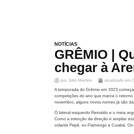
NOTÍCIAS
GRÊMIO | Q
chegar à Ar
por
Júlio Martins
atualizado em
A temporada do Grêmio em 2023 começa ofi
competições do ano que marca o retorno T
novembro, alguns novos nomes já são da
O lateral-esquerdo Reinaldo e o meia ar
Como a intenção da direção é ampliar es
volante Pepê, ex-Flamengo e Cuiabá. Os