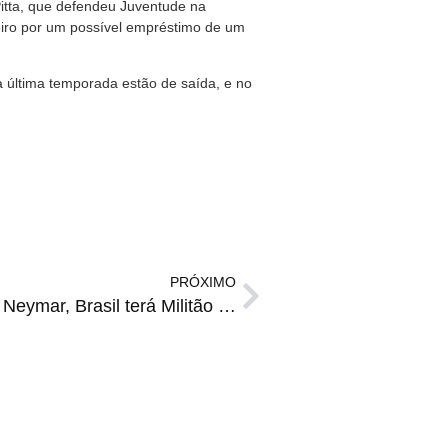
Pitta, que defendeu Juventude na
eiro por um possível empréstimo de um
a última temporada estão de saída, e no
PRÓXIMO
DECISÃO | Com retorno de Neymar, Brasil terá Militão e Danilo nas laterais