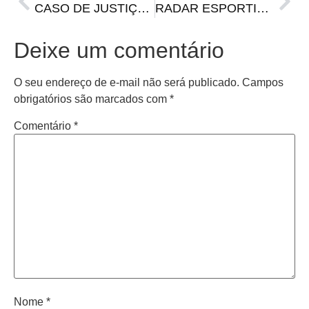
CASO DE JUSTIÇA: Ex-jogador de futebol atrasa pagamento de pensão alimentícia
RADAR ESPORTIVO – Atlético-MG perto de vender promessa, Grêmio pagará multa rescisória a Mancini, e outras notícias
Deixe um comentário
O seu endereço de e-mail não será publicado.
Campos
obrigatórios são marcados com
*
Comentário
*
Nome
*