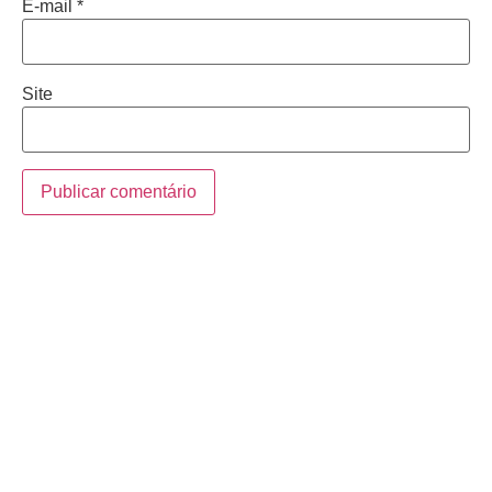
E-mail
*
Site