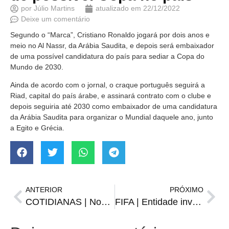
por
Júlio Martins
atualizado em
22/12/2022
Deixe um comentário
Segundo o “Marca”, Cristiano Ronaldo jogará por dois anos e
meio no Al Nassr, da Arábia Saudita, e depois será embaixador
de uma possível candidatura do país para sediar a Copa do
Mundo de 2030.
Ainda de acordo com o jornal, o craque português seguirá a
Riad, capital do país árabe, e assinará contrato com o clube e
depois seguiria até 2030 como embaixador de uma candidatura
da Arábia Saudita para organizar o Mundial daquele ano, junto
a Egito e Grécia.
ANTERIOR
PRÓXIMO
COTIDIANAS | Novo presidente da Câmara, asfalto na 20 e outras resenhas
FIFA | Entidade investigará presença de cozinheiro do “bife de ouro” após final da Copa do Mundo