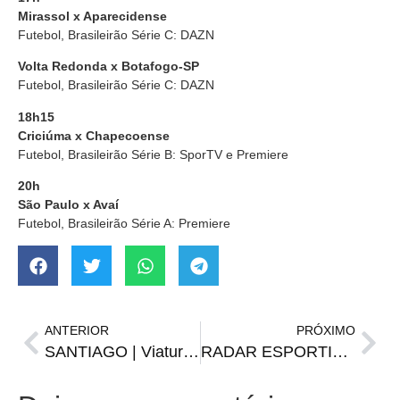
Mirassol x Aparecidense
Futebol, Brasileirão Série C: DAZN
Volta Redonda x Botafogo-SP
Futebol, Brasileirão Série C: DAZN
18h15
Criciúma x Chapecoense
Futebol, Brasileirão Série B: SporTV e Premiere
20h
São Paulo x Avaí
Futebol, Brasileirão Série A: Premiere
ANTERIOR
PRÓXIMO
SANTIAGO | Viatura da Brigada sofre acidente e atinge residência na Felipe Lopes
RADAR ESPORTIVO | Definições no Brasileiro C e D, Liga das Nações e mais