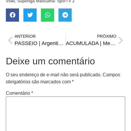
Vôlei, Superliga Masculina: SporTV 2
ANTERIOR
PRÓXIMO
PASSEIO | Argentina goleia Emirados Árabes, em amistoso antes da Copa
ACUMULADA | Mega-Sena pode pagar prêmio de R$ 38 milhões no sábado
Deixe um comentário
O seu endereço de e-mail não será publicado.
Campos
obrigatórios são marcados com
*
Comentário
*