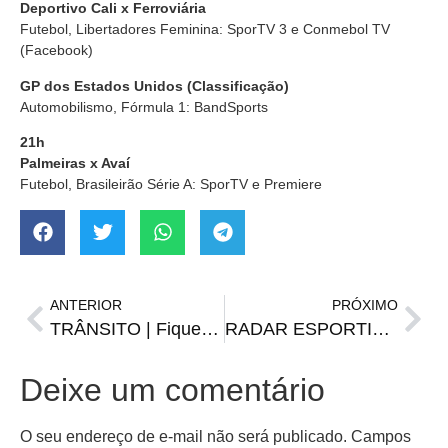
Deportivo Cali x Ferroviária
Futebol, Libertadores Feminina: SporTV 3 e Conmebol TV
(Facebook)
GP dos Estados Unidos
(Classificação)
Automobilismo, Fórmula 1: BandSports
21h
Palmeiras x Avaí
Futebol, Brasileirão Série A: SporTV e Premiere
ANTERIOR
PRÓXIMO
TRÂNSITO | Fique atento que tem mudança em estacionamento
RADAR ESPORTIVO | Rebaixados na B, Grupo do Brasil na Copa e mais
Deixe um comentário
O seu endereço de e-mail não será publicado.
Campos