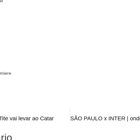
ll
emiere
e vai levar ao Catar
rio