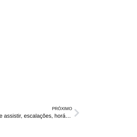
PRÓXIMO
SÃO PAULO x INTER | onde assistir, escalações, horário e arbitragem