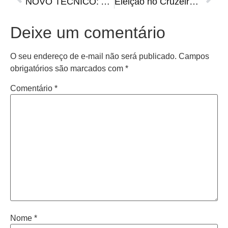
NOVO TÉCNICO: América Mineiro oficializa o retorno de Vagner Mancini
Eleição no Cruzeiro já tem nova data e chapa encaminhada
Deixe um comentário
O seu endereço de e-mail não será publicado.
Campos
obrigatórios são marcados com
*
Comentário
*
Nome
*