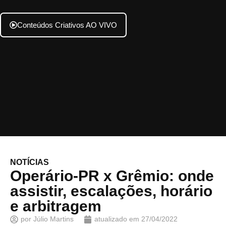
Conteúdos Criativos AO VIVO
NOTÍCIAS
Operário-PR x Grêmio: onde
assistir, escalações, horário
e arbitragem
por
Júlio Martins
atualizado em
27/04/2022