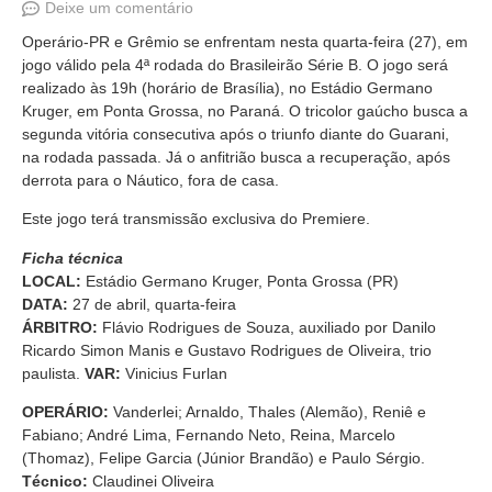
Deixe um comentário
Operário-PR e Grêmio se enfrentam nesta quarta-feira (27), em
jogo válido pela 4ª rodada do Brasileirão Série B. O jogo será
realizado às 19h (horário de Brasília), no Estádio Germano
Kruger, em Ponta Grossa, no Paraná. O tricolor gaúcho busca a
segunda vitória consecutiva após o triunfo diante do Guarani,
na rodada passada. Já o anfitrião busca a recuperação, após
derrota para o Náutico, fora de casa.
Este jogo terá transmissão exclusiva do Premiere.
Ficha técnica
LOCAL:
Estádio Germano Kruger, Ponta Grossa (PR)
DATA:
27 de abril, quarta-feira
ÁRBITRO:
Flávio Rodrigues de Souza, auxiliado por Danilo
Ricardo Simon Manis e Gustavo Rodrigues de Oliveira, trio
paulista.
VAR:
Vinicius Furlan
OPERÁRIO:
Vanderlei; Arnaldo, Thales (Alemão), Reniê e
Fabiano; André Lima, Fernando Neto, Reina, Marcelo
(Thomaz), Felipe Garcia (Júnior Brandão) e Paulo Sérgio.
Técnico:
Claudinei Oliveira