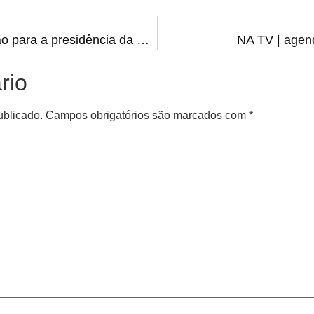
ELEIÇÃO | Como foi a votação para a presidência da Câmara
NA TV | agend
rio
ublicado.
Campos obrigatórios são marcados com
*