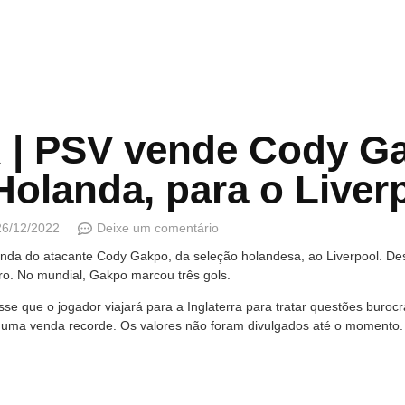
| PSV vende Cody Ga
Holanda, para o Liver
26/12/2022
Deixe um comentário
nda do atacante Cody Gakpo, da seleção holandesa, ao Liverpool. D
ro. No mundial, Gakpo marcou três gols.
isse que o jogador viajará para a Inglaterra para tratar questões buroc
de uma venda recorde. Os valores não foram divulgados até o momento.