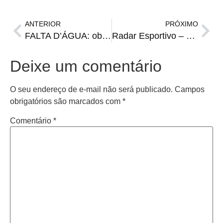
ANTERIOR
PRÓXIMO
FALTA D’ÁGUA: obras na rede causarão desabastecimento em bairros
Radar Esportivo – Sorteio da Copa do Brasil, premiação do “The Best”, e outras notícias
Deixe um comentário
O seu endereço de e-mail não será publicado.
Campos
obrigatórios são marcados com
*
Comentário
*