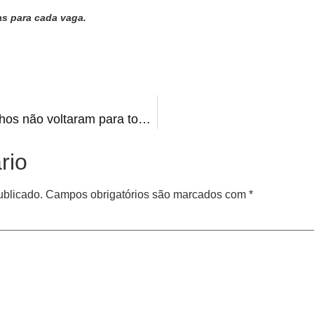
s para cada vaga.
Vacina: mais de 120 mil gaúchos não voltaram para tomar a segunda dose
rio
ublicado.
Campos obrigatórios são marcados com
*