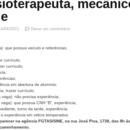
sioterapeuta, mecânic
ne
14/04/2021
Deixe um comentário
: que possua veículo e referências;
r currículo;
er currículo;
cia;
erências;
ência em abertura de alumínio;
, trazer currículo;
vaga): não precisa experiência;
vaga): que possua CNH “B”, experiência;
diente, turno da tarde, experiência;
e experiência em vidros temperados.
recer na agência FGTAS/SINE, na rua José Piva, 1738, das 8h às 
encaminhamento.