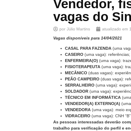
Vendedor, fi
vagas do Si
por
Júlio Martins
atualizado em
Vagas disponíveis para 14/04/2021
CASAL PARA FAZENDA
(uma vaga)
CASEIRO
(uma vaga): referências;
ENFERMEIRA(O)
(uma vaga): traze
FISIOTERAPEUTA
(uma vaga): traz
MECÂNICO
(duas vagas): experiên
PEÃO CAMPEIRO
(duas vaga): ref
SERRALHEIRO
(uma vaga): experi
SOLDADOR
(uma vaga): experiência
TÉCNICO EM INFORMÁTICA
(uma 
VENDEDOR(A) EXTERNO(A)
(uma 
VENDEDORA
(uma vaga): meio expe
VIDRACEIRO
(uma vaga): CNH “B” 
As pessoas interessadas deverão compa
trabalho para verificação do perfil e 