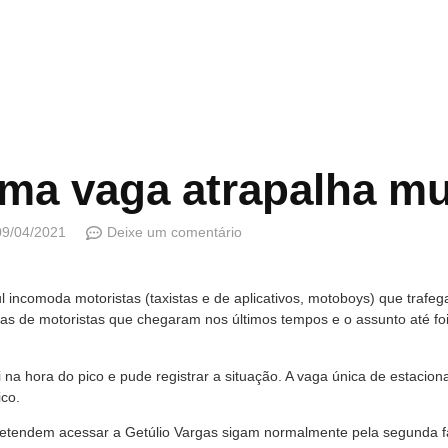
ma vaga atrapalha mu
09/04/2021
Deixe um comentário
incomoda motoristas (taxistas e de aplicativos, motoboys) que trafega
xas de motoristas que chegaram nos últimos tempos e o assunto até fo
 na hora do pico e pude registrar a situação. A vaga única de estacio
ico.
 pretendem acessar a Getúlio Vargas sigam normalmente pela segunda 