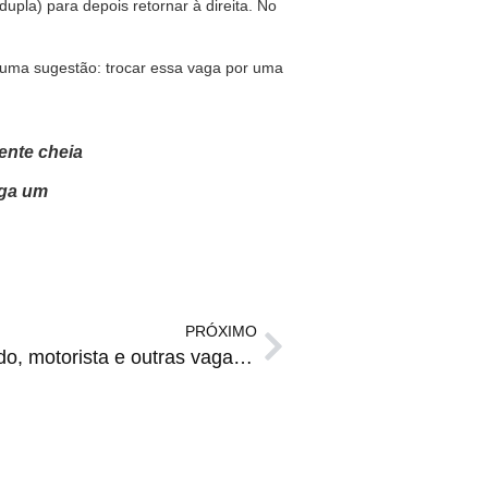
dupla) para depois retornar à direita. No
 uma sugestão: trocar essa vaga por uma
ente cheia
iga um
PRÓXIMO
Babá, caixa de supermercado, motorista e outras vagas do Sine