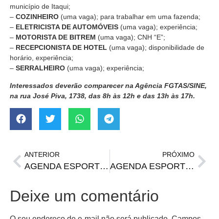
município de Itaqui;
–
COZINHEIRO
(uma vaga); para trabalhar em uma fazenda;
–
ELETRICISTA DE AUTOMÓVEIS
(uma vaga); experiência;
–
MOTORISTA DE BITREM
(uma vaga); CNH “E”;
–
RECEPCIONISTA DE HOTEL
(uma vaga); disponibilidade de
horário, experiência;
–
SERRALHEIRO
(uma vaga); experiência;
Interessados deverão comparecer na Agência FGTAS/SINE,
na rua José Piva, 1738, das 8h às 12h e das 13h às 17h.
ANTERIOR
PRÓXIMO
AGENDA ESPORTIVA | Jogos da Sul-americana nos dias 15, 16 e 17 de julho
AGENDA ESPORTIVA | Jogos da 15ª rodada do Brasileirão Série A
Deixe um comentário
O seu endereço de e-mail não será publicado.
Campos