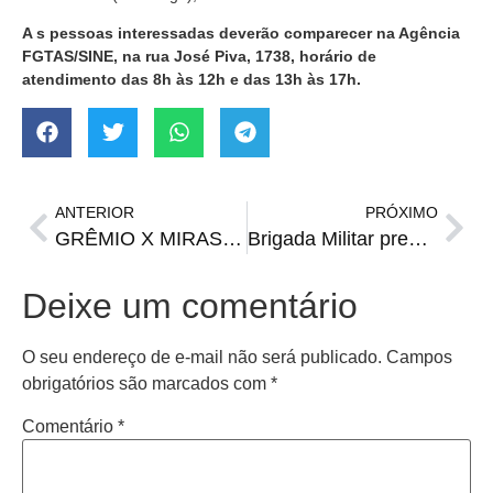
A s pessoas interessadas deverão comparecer na Agência
FGTAS/SINE, na rua José Piva, 1738, horário de
atendimento das 8h às 12h e das 13h às 17h.
ANTERIOR
PRÓXIMO
GRÊMIO X MIRASSOL | Onde assistir, horário e prováveis escalações
Brigada Militar prende homem e apreende adolescente com quase 420 g de maconha em Santiago
Deixe um comentário
O seu endereço de e-mail não será publicado.
Campos
obrigatórios são marcados com
*
Comentário
*