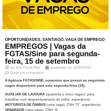
OPORTUNIDADES
,
SANTIAGO
,
VAGA DE EMPREGO
EMPREGOS | Vagas da
FGTAS/Sine para segunda-
feira, 15 de setembro
por
Ana Paula Pilar
atualizado em
15/09/2025
Deixe um comentário
A Agência FGTAS/SINE, comunica que possui as seguintes
vagas disponíveis para esta segunda-feira (15).
AUXILIAR DE LAVOURA
(quarenta e cinco vagas); para
trabalhar com despendoamento do milho, experiência;
MOTORISTA DE ÔNIBUS
(uma vaga); CNH “D”, experiência;
VENDEDOR
(uma vaga); CNH “A”.