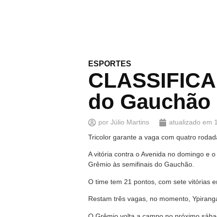
ESPORTES
CLASSIFICAD
do Gauchão
por
Júlio Martins
atualizado em
Tricolor garante a vaga com quatro rodad
A vitória contra o Avenida no domingo e 
Grêmio às semifinais do Gauchão.
O time tem 21 pontos, com sete vitórias e
Restam três vagas, no momento, Ypiranga,
O Grêmio volta a campo no próximo sába