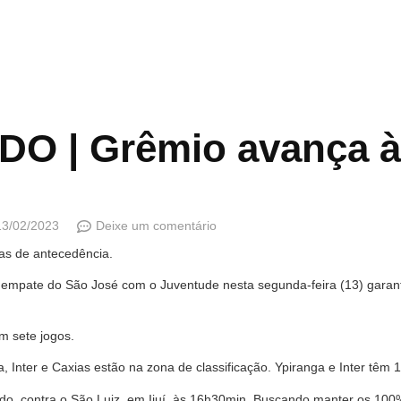
O | Grêmio avança à 
13/02/2023
Deixe um comentário
as de antecedência.
o empate do São José com o Juventude nesta segunda-feira (13) garan
m sete jogos.
 Inter e Caxias estão na zona de classificação. Ypiranga e Inter têm 
do, contra o São Luiz, em Ijuí, às 16h30min. Buscando manter os 10