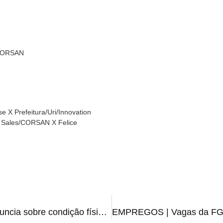
/CORSAN
e X Prefeitura/Uri/Innovation
 Sales/CORSAN X Felice
JUVENTUDE | Clube se pronuncia sobre condição física de Caíque após negociação com o Grêmio