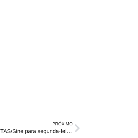
PRÓXIMO
EMPREGOS | Vagas da FGTAS/Sine para segunda-feira, 07 de julho