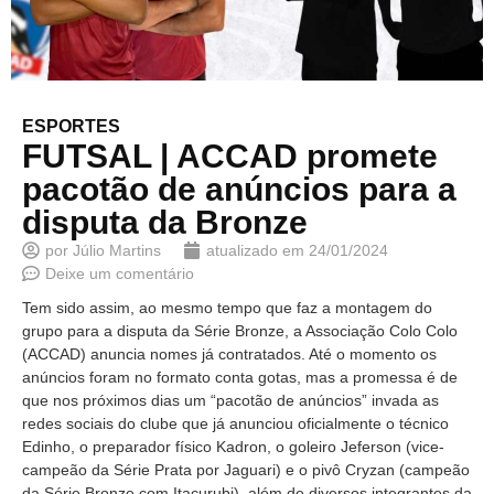
ESPORTES
FUTSAL | ACCAD promete
pacotão de anúncios para a
disputa da Bronze
por
Júlio Martins
atualizado em
24/01/2024
Deixe um comentário
Tem sido assim, ao mesmo tempo que faz a montagem do
grupo para a disputa da Série Bronze, a Associação Colo Colo
(ACCAD) anuncia nomes já contratados. Até o momento os
anúncios foram no formato conta gotas, mas a promessa é de
que nos próximos dias um “pacotão de anúncios” invada as
redes sociais do clube que já anunciou oficialmente o técnico
Edinho, o preparador físico Kadron, o goleiro Jeferson (vice-
campeão da Série Prata por Jaguari) e o pivô Cryzan (campeão
da Série Bronze com Itacurubi), além de diversos integrantes da