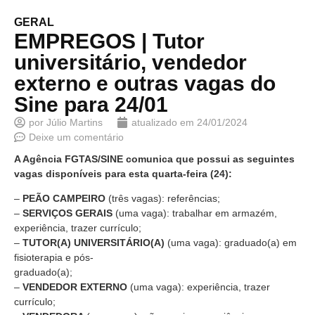
GERAL
EMPREGOS | Tutor
universitário, vendedor
externo e outras vagas do
Sine para 24/01
por
Júlio Martins
atualizado em
24/01/2024
Deixe um comentário
A Agência FGTAS/SINE comunica que possui as seguintes
vagas disponíveis para esta quarta-feira (24):
–
PEÃO CAMPEIRO
(três vagas): referências;
–
SERVIÇOS GERAIS
(uma vaga): trabalhar em armazém,
experiência, trazer currículo;
–
TUTOR(A) UNIVERSITÁRIO(A)
(uma vaga): graduado(a) em
fisioterapia e pós-
graduado(a);
–
VENDEDOR EXTERNO
(uma vaga): experiência, trazer
currículo;