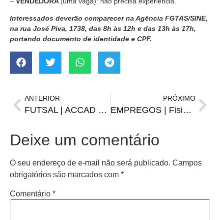
–
VENDEDORA
(uma vaga): não precisa experiência.
Interessados deverão comparecer na Agência FGTAS/SINE,
na rua José Piva, 1738, das 8h às 12h e das 13h às 17h,
portando documento de identidade e CPF.
ANTERIOR
PRÓXIMO
FUTSAL | ACCAD promete pacotão de anúncios para a disputa da Bronze
EMPREGOS | Fisioterapeuta, garçom, cuidadora de idoso e outras vagas do Sine para 29/01
Deixe um comentário
O seu endereço de e-mail não será publicado.
Campos
obrigatórios são marcados com
*
Comentário
*