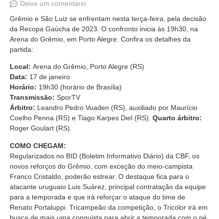
Deixe um comentário
Grêmio e São Luiz se enfrentam nesta terça-feira, pela decisão
da Recopa Gaúcha de 2023. O confronto inicia às 19h30, na
Arena do Grêmio, em Porto Alegre. Confira os detalhes da
partida:
Local:
Arena do Grêmio, Porto Alegre (RS)
Data:
17 de janeiro
Horário:
19h30 (horário de Brasília)
Transmissão:
SporTV
Árbitro:
Leandro Pedro Vuaden (RS), auxiliado por Maurício
Coelho Penna (RS) e Tiago Karpes Diel (RS).
Quarto árbitro:
Roger Goulart (RS).
COMO CHEGAM:
Regularizados no BID (Boletim Informativo Diário) da CBF, os
novos reforços do Grêmio, com exceção do meio-campista
Franco Cristaldo, poderão estrear. O destaque fica para o
atacante uruguaio Luis Suárez, principal contratação da equipe
para a temporada e que irá reforçar o ataque do time de
Renato Portaluppi. Tricampeão da competição, o Tricolor irá em
busca de mais uma conquista para abrir a temporada com o pé