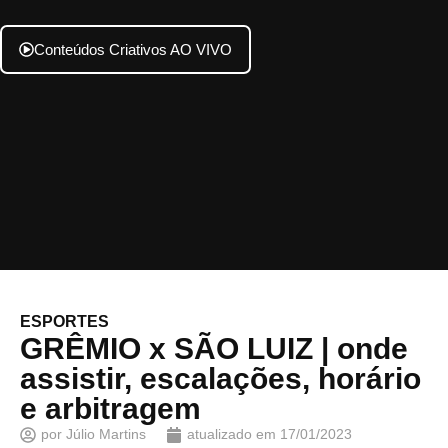
Conteúdos Criativos AO VIVO
ESPORTES
GRÊMIO x SÃO LUIZ | onde
assistir, escalações, horário
e arbitragem
por
Júlio Martins
atualizado em
17/01/2023