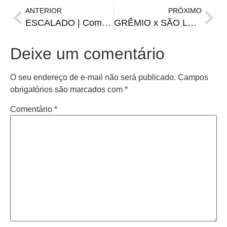
ANTERIOR
PRÓXIMO
ESCALADO | Com nomes confirmados no BID, Grêmio está definido para a Recopa
GRÊMIO x SÃO LUIZ | onde assistir, escalações, horário e arbitragem
Deixe um comentário
O seu endereço de e-mail não será publicado.
Campos
obrigatórios são marcados com
*
Comentário
*