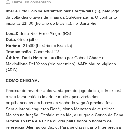
Deixe um comentário
Inter e Colo Colo se enfrentam nesta terça-feira (5), pelo jogo
da volta das oitavas de finais da Sul-Americana. O confronto
inicia às 21h30 (horário de Brasília), no Beira-Rio.
Local:
Beira-Rio, Porto Alegre (RS)
Data:
05 de julho
Horário:
21h30 (horário de Brasília)
Transmissão:
Conmebol TV
Árbitro:
Dario Herrera, auxiliado por Gabriel Chade e
Maximiliano Del Yesso (trio argentino).
VAR:
Mauro Vigliano
(ARG)
COMO CHEGAM:
Precisando reverter a desvantagem do jogo da ida, o Inter terá
a seu favor estádio lotado e muito apoio vindo das
arquibancadas em busca da sonhada vaga à próxima fase.
Sem o lateral-esquerdo Renê, Mano Menezes deve utilizar
Moisés na função. Desfalque na ida, o uruguaio Carlos de Pena
retorna ao time e a única dúvida paira sobre o homem de
referência: Alemão ou David. Para se classificar o Inter precisa