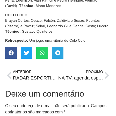
Pena; Edenilson, Alan Patrick e Pedro Henrique; Alemão
(David).
Técnico:
Mano Menezes
COLO COLO
Brayan Cortés; Opazo, Falcón, Zaldivia e Suazo; Fuentes
(Pizarro) e Pavez; Solari, Leonardo Gil e Gabriel Costa; Lucero.
Técnico:
Gustavo Quinteros.
Retrospecto:
Um jogo, uma vitória do Colo Colo.
ANTERIOR
PRÓXIMO
RADAR ESPORTIVO: Série B, Sul-Americana, Libertadores e mais
NA TV: agenda esportiva de terça-feira
Deixe um comentário
O seu endereço de e-mail não será publicado.
Campos
obrigatórios são marcados com
*