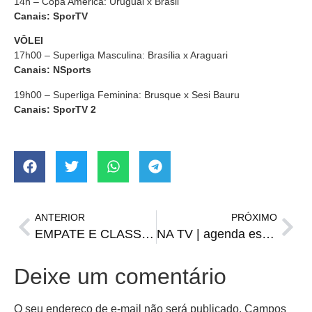
14h – Copa América: Uruguai x Brasil
Canais: SporTV
VÔLEI
17h00 – Superliga Masculina: Brasília x Araguari
Canais:
NSports
19h00 – Superliga Feminina: Brusque x Sesi Bauru
Canais: SporTV 2
ANTERIOR
PRÓXIMO
EMPATE E CLASSIFICAÇÃO | Em duelo de reservas, tudo igual entre Ypiranga e Grêmio
NA TV | agenda esportiva de segunda-feira, 13 de março
Deixe um comentário
O seu endereço de e-mail não será publicado.
Campos