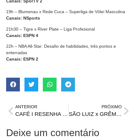
Canais: SporTV 2
19h – Blumenau x Rede Cuca – Superliga de Vôlei Masculina
Canais: NSports
21h30 – Tigre x River Plate – Liga Profesional
Canais: ESPN 4
22h – NBA All-Star: Desafio de habilidades, três pontos e
enterradas
Canais: ESPN 2
ANTERIOR
PRÓXIMO
CAFÉ I RESENHA | Bate-papo com o Mago e debates esportivos na manhã de sábado
SÃO LUIZ x GRÊMIO | onde assistir, escalações, horário e arbitragem
Deixe um comentário