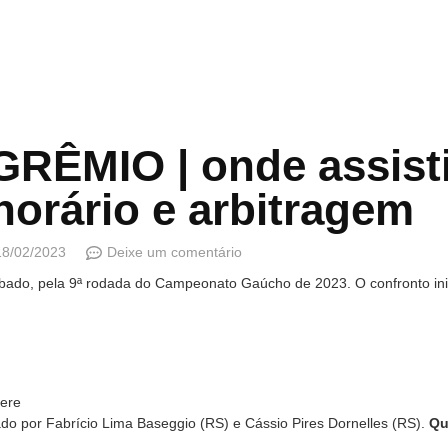
RÊMIO | onde assisti
horário e arbitragem
18/02/2023
Deixe um comentário
bado, pela 9ª rodada do Campeonato Gaúcho de 2023. O confronto ini
ere
iado por Fabrício Lima Baseggio (RS) e Cássio Pires Dornelles (RS).
Qu