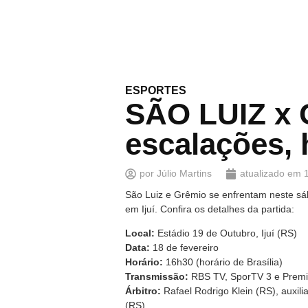
ESPORTES
SÃO LUIZ x G
escalações, 
por
Júlio Martins
atualizado em
São Luiz e Grêmio se enfrentam neste sá
em Ijuí. Confira os detalhes da partida:
Local:
Estádio 19 de Outubro, Ijuí (RS)
Data:
18 de fevereiro
Horário:
16h30 (horário de Brasília)
Transmissão:
RBS TV, SporTV 3 e Premi
Árbitro:
Rafael Rodrigo Klein (RS), auxil
(RS).