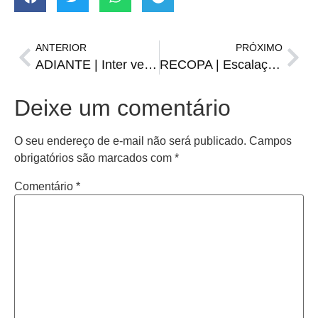
ANTERIOR
PRÓXIMO
ADIANTE | Inter vence SKA nos pênaltis e avança às oitavas da Copinha
RECOPA | Escalação do Grêmio passa pelo BID
Deixe um comentário
O seu endereço de e-mail não será publicado.
Campos
obrigatórios são marcados com
*
Comentário
*