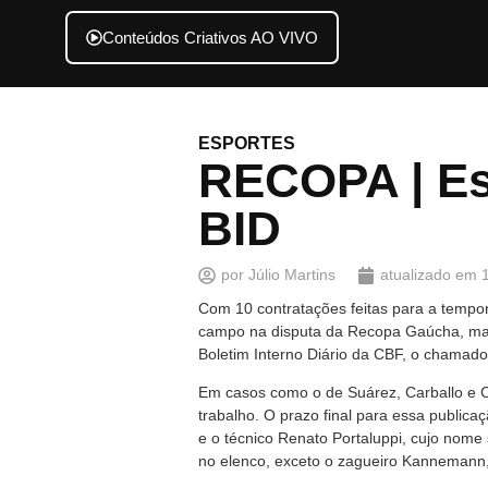
Conteúdos Criativos AO VIVO
ESPORTES
RECOPA | Es
BID
por
Júlio Martins
atualizado em
Com 10 contratações feitas para a tempor
campo na disputa da Recopa Gaúcha, marc
Boletim Interno Diário da CBF, o chamado
Em casos como o de Suárez, Carballo e Cr
trabalho. O prazo final para essa public
e o técnico Renato Portaluppi, cujo nome
no elenco, exceto o zagueiro Kannemann,