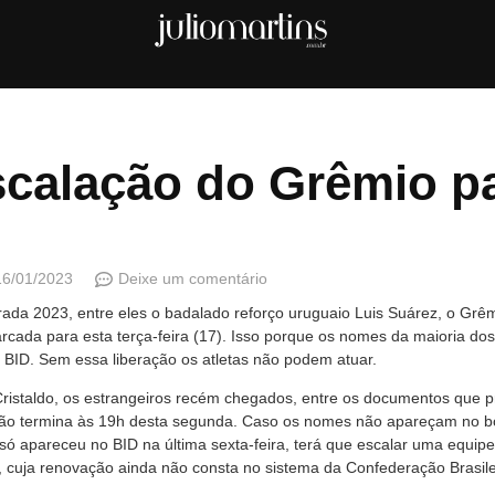
calação do Grêmio p
16/01/2023
Deixe um comentário
ada 2023, entre eles o badalado reforço uruguaio Luis Suárez, o Grê
ada para esta terça-feira (17). Isso porque os nomes da maioria do
 BID. Sem essa liberação os atletas não podem atuar.
istaldo, os estrangeiros recém chegados, entre os documentos que pr
ação termina às 19h desta segunda. Caso os nomes não apareçam no bol
 só apareceu no BID na última sexta-feira, terá que escalar uma equi
 cuja renovação ainda não consta no sistema da Confederação Brasile