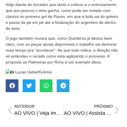
Volpi diante do torcedor que tanto o criticou e o entrosamento
que aos poucos o time ganha, como pode ser notado com
clareza no primeiro gol de Pavon, em que a bola sai do goleiro
e passa de pé em pé
até a finalização do argentino de dentro
da área.
O jogo também mostra que, como Quinteros já deixou bem
claro, com as peças atuais disponíveis o trabalho vai demorar
mais tempo pra “acontecer”. Ao que tudo indica, a direção não
só entendeu o recado como está agilizando o processo. A
proposta ao Palmeiras por Rony é um exemplo disso.
Lucas Uebel/Grêmio
ANTERIOR
PRÓXIMO
AO VIVO | Veja imagens das ruas de Santiago em tempo real
AO VIVO | Assista o FIM DE TARDE desta quarta-feira, 12 de fevereiro