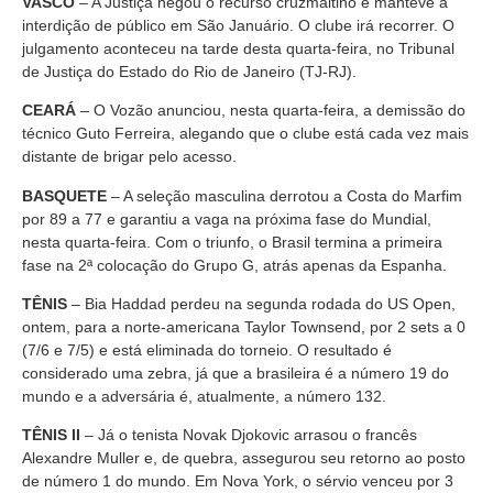
VASCO
– A Justiça negou o recurso cruzmaltino e manteve a
interdição de público em São Januário. O clube irá recorrer. O
julgamento aconteceu na tarde desta quarta-feira, no Tribunal
de Justiça do Estado do Rio de Janeiro (TJ-RJ).
CEARÁ
– O Vozão anunciou, nesta quarta-feira, a demissão do
técnico Guto Ferreira, alegando que o clube está cada vez mais
distante de brigar pelo acesso.
BASQUETE
– A seleção masculina derrotou a Costa do Marfim
por 89 a 77 e garantiu a vaga na próxima fase do Mundial,
nesta quarta-feira. Com o triunfo, o Brasil termina a primeira
fase na 2ª colocação do Grupo G, atrás apenas da Espanha.
TÊNIS
– Bia Haddad perdeu na segunda rodada do US Open,
ontem, para a norte-americana Taylor Townsend, por 2 sets a 0
(7/6 e 7/5) e está eliminada do torneio. O resultado é
considerado uma zebra, já que a brasileira é a número 19 do
mundo e a adversária é, atualmente, a número 132.
TÊNIS II
– Já o tenista Novak Djokovic arrasou o francês
Alexandre Muller e, de quebra, assegurou seu retorno ao posto
de número 1 do mundo. Em Nova York, o sérvio venceu por 3