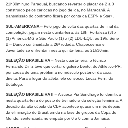
21h30min,no Paraguai, buscando reverter o placar de 2 a 0
construído pelos cariocas no jogo de ida, no Maracanã. A
transmissão do confronto ficará por conta da ESPN e Star+.
SUL-AMERICANA
– Pelo jogo de volta das quartas de final da
competição, jogam nesta quinta-feira, às 19h, Fortaleza (3) x
(1) América-MG e São Paulo (1) x (2) LDU-EQU, às 19h. Série
B – Dando continuidade a 26ª rodada, Chapecoense e
Juventude se enfrentam nesta quinta-feira, às 21h30min.
SELEÇÃO BRASILEIRA
– Nesta quarta-feira, o técnico
Fernando Diniz teve que cortar o goleiro Bento, do Athletico-PR,
por causa de uma problema no músculo posterior da coxa
direita. Para o lugar do atleta, ele convocou Lucas Perri, do
Botafogo.
SELEÇÃO BRASILEIR
A
II
– A sueca Pia Sundhage foi demitida
nesta quarta-feira do posto de treinadora da seleção feminina. A
decisão da alta cúpula da CBF acontece quase um mês depois
da eliminação do Brasil, ainda na fase de grupos da Copa do
Mundo, sentenciada no empate por 0 a 0 com a Jamaica.