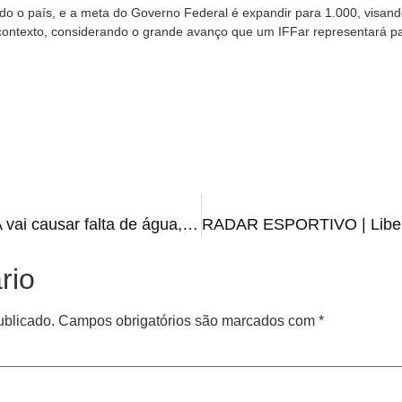
do o país, e a meta do Governo Federal é expandir para 1.000, visa
contexto, considerando o grande avanço que um IFFar representará pa
ATENÇÃO | Lavagem da ETA vai causar falta de água, avisa Corsan
rio
ublicado.
Campos obrigatórios são marcados com
*