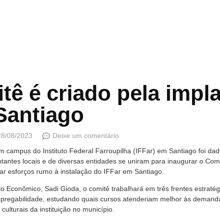
tê é criado pela impl
Santiago
28/08/2023
Deixe um comentário
 campus do Instituto Federal Farroupilha (IFFar) em Santiago foi dado
antes locais e de diversas entidades se uniram para inaugurar o Comit
ar esforços rumo à instalação do IFFar em Santiago.
 Econômico, Sadi Gioda, o comitê trabalhará em três frentes estratégi
pregabilidade, estudando quais cursos atenderiam melhor às demanda
ulturais da instituição no município.