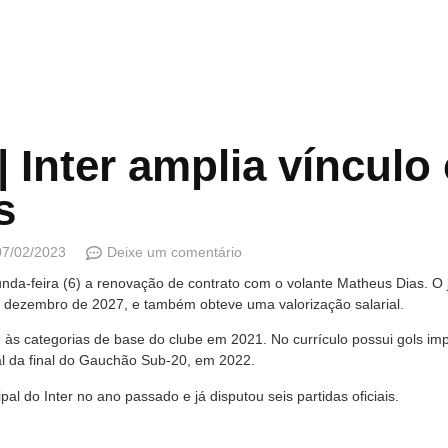
Inter amplia vínculo
s
07/02/2023
Deixe um comentário
gunda-feira (6) a renovação de contrato com o volante Matheus Dias. O 
é dezembro de 2027, e também obteve uma valorização salarial.
às categorias de base do clube em 2021. No currículo possui gols impo
al da final do Gauchão Sub-20, em 2022.
pal do Inter no ano passado e já disputou seis partidas oficiais.